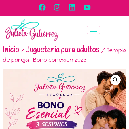
Inicio
Jugueteria para adultos
/
/ Terapia
de pareja- Bono conexion 2026