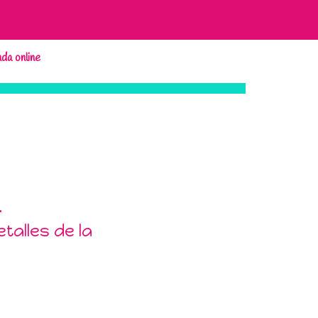
nda online
.
talles de la